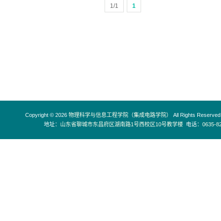
1/1
1
Copyright © 2026
物理科学与信息工程学院（集成电路学院）
All Rights Reserved
地址：
山东省聊城市东昌府区湖南路1号西校区10号教学楼
电话：
0635-8