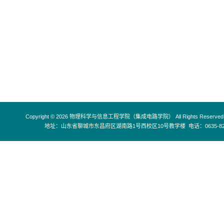
Copyright © 2026
物理科学与信息工程学院（集成电路学院）
All Rights Reserved
地址：
山东省聊城市东昌府区湖南路1号西校区10号教学楼
电话：
0635-8