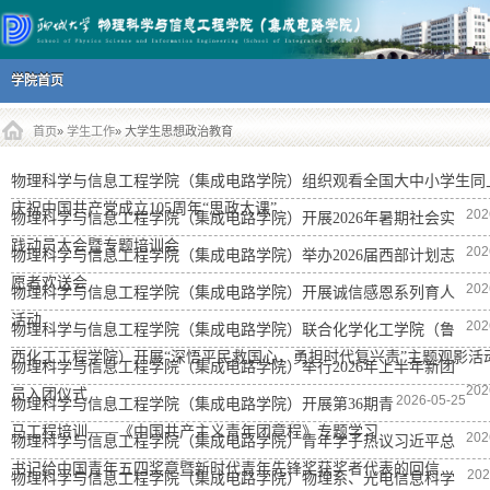
主菜单
跳到内容部分
学院首页
首页
»
学生工作
» 大学生思想政治教育
物理科学与信息工程学院（集成电路学院）组织观看全国大中小学生同
庆祝中国共产党成立105周年“思政大课”
202
物理科学与信息工程学院（集成电路学院）开展2026年暑期社会实
践动员大会暨专题培训会
202
物理科学与信息工程学院（集成电路学院）举办2026届西部计划志
愿者欢送会
202
物理科学与信息工程学院（集成电路学院）开展诚信感恩系列育人
活动
202
物理科学与信息工程学院（集成电路学院）联合化学化工学院（鲁
西化工工程学院）开展“深悟平民救国心，勇担时代复兴责”主题观影活
物理科学与信息工程学院（集成电路学院）举行2026年上半年新团
202
员入团仪式
2026-05-25
物理科学与信息工程学院（集成电路学院）开展第36期青
马工程培训——《中国共产主义青年团章程》专题学习
202
物理科学与信息工程学院（集成电路学院）青年学子热议习近平总
书记给中国青年五四奖章暨新时代青年先锋奖获奖者代表的回信
202
物理科学与信息工程学院（集成电路学院）物理系、光电信息科学