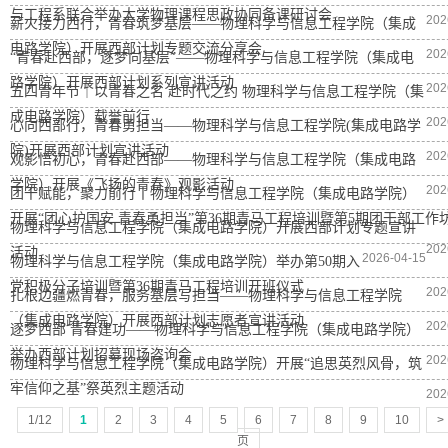
与工程系联合举办大学物理课程思政协同备课研讨会
202
薪火接力西行，青春筑梦基层——物理科学与信息工程学院（集成
电路学院）开展西部计划专题交流分享会
202
“青春赴西部，逐梦向基层”——物理科学与信息工程学院（集成电
路学院）开展西部计划系列宣讲活动
202
五四青年节｜以青春之名 赴时代之约 物理科学与信息工程学院（集
成电路学院）载誉前行
202
心向西部行，青春勇担当——物理科学与信息工程学院(集成电路学
院)开展西部计划宣讲活动
202
观影悟初心，青春赴西部——物理科学与信息工程学院（集成电路
学院）开展《飞扬的青春》观影活动
202
团干赋能，聚力前行丨物理科学与信息工程学院（集成电路学院）
开展“团心护国安 青春勇担当”第36期青马工程培训暨第5期团干部工作
物理科学与信息工程学院（集成电路学院）开展西部计划专题宣讲
202
活动
2026-04-15
物理科学与信息工程学院（集成电路学院）举办第50期入
党积极分子培训暨第36期青马工程培训开班仪式
202
扎根边疆燃青春，服务基层写担当——物理科学与信息工程学院
（集成电路学院）开展西部计划志愿者宣讲活动
202
逐梦西部 青春建功——物理科学与信息工程学院（集成电路学院）
举办西部计划招募现场咨询会
202
物理科学与信息工程学院（集成电路学院）开展“追思英烈风骨，筑
牢信仰之基”祭英烈主题活动
202
1/12
1
2
3
4
5
6
7
8
9
10
>
页