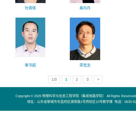
杜倩倩
桑丹丹
秦书超
梁宝龙
1/3
1
2
3
>
Copyright © 2026
物理科学与信息工程学院（集成电路学院）
All Rights Reserved
地址：
山东省聊城市东昌府区湖南路1号西校区10号教学楼
电话：
0635-8