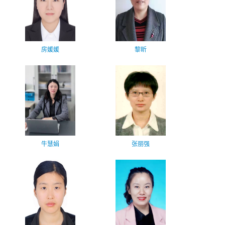
房媛媛
黎昕
牛慧娟
张丽强