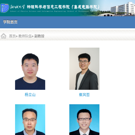
主菜单
跳到内容部分
学院首页
首页
»
教师队伍
» 副教授
杨立山
崔风哲