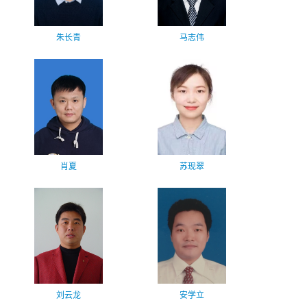
朱长青
马志伟
肖夏
苏现翠
刘云龙
安学立