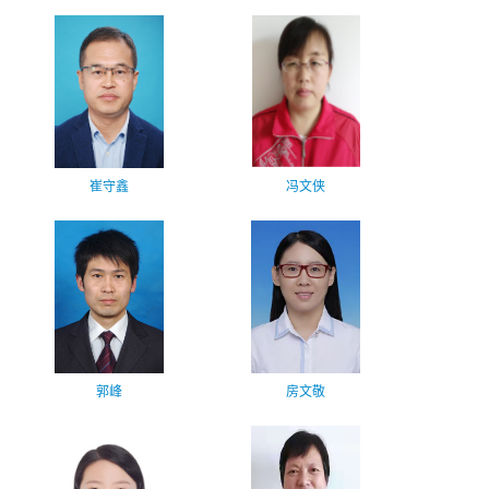
崔守鑫
冯文侠
郭峰
房文敬