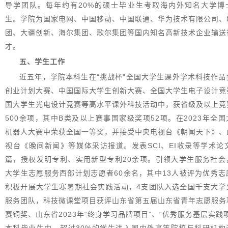
导学团队。每年约有20%的硕士毕业生考取海内外知名大学博
生。学院为国家电网、中国移动、中国联通、华为技术有限公司、
团、大疆创新、海尔集团、歌尔集团等国内知名高新技术企业输送
才。
五、学生工作
近五年，学院本科生在“挑战杯”全国大学生课外学术科技作品
创业计划大赛、中国国际大学生创新大赛、全国大学生电子设计竞
国大学生光电设计竞赛等高水平课外科技活动中，获省级及以上竞
500余项，其中B类及以上赛事国家级奖项52项。在2023年全
机器人大赛中荣获全国一等奖，并接受中央电视台《朝闻天下》、
视台《晚间新闻》等媒体采访报道。发表SCI、EI收录等学术论文
篇，授权发明专利、实用新型专利20余项。引领大学生服务社会
大学生志愿服务西部计划志愿者60余名，其中13人被评为优秀志
积极开展大学生寒暑期社会实践活动，4支团队入选全国千支大学
服务团队，科技微课堂项目获评山东省第五届山东省青年志愿服务
赛铜奖、山东省2023年“终身学习品牌项目”、“优秀服务基层实践
本科毕业生中，超过30%的学生进入国内外高等院校与科研机构