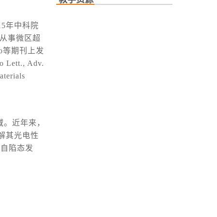
15年中科院
期从事微区超
 Nano等期刊上发
tt., Adv.
erials
域。近年来，
解其光电性
导自陷态发