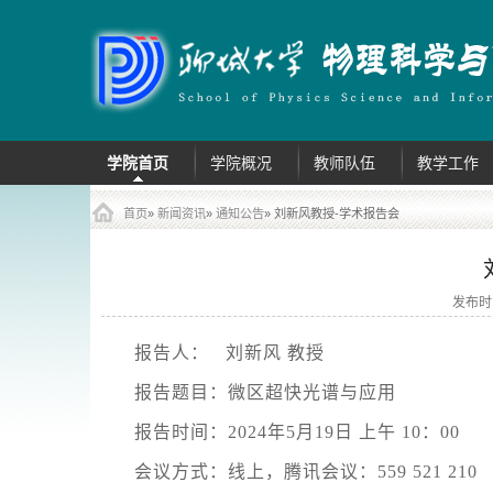
主菜单
跳到内容部分
学院首页
学院概况
教师队伍
教学工作
首页
»
新闻资讯
»
通知公告
» 刘新风教授-学术报告会
发布时
报告人： 刘新风 教授
报告题目：微区超快光谱与应用
报告时间：2024年5月19日 上午 10：00
会议方式：线上，腾讯会议：559 521 210