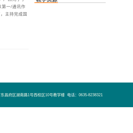
第一/通讯作
转化8项，主持完成国
东昌府区湖南路1号西校区10号教学楼
电话：
0635-8238321