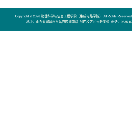
Copyright © 2026
物理科学与信息工程学院（集成电路学院）
All Rights Reserved
地址：
山东省聊城市东昌府区湖南路1号西校区10号教学楼
电话：
0635-8