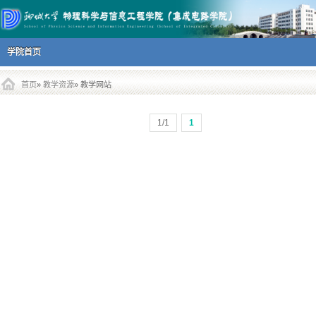
主菜单
跳到内容部分
学院首页
首页
»
教学资源
» 教学网站
1/1
1