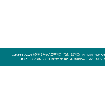
Copyright © 2026
物理科学与信息工程学院（集成电路学院）
All Rights Reserved
地址：
山东省聊城市东昌府区湖南路1号西校区10号教学楼
电话：
0635-8